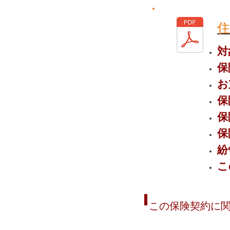
住
対
保
お
保
保
保
紛
こ
この保険契約に